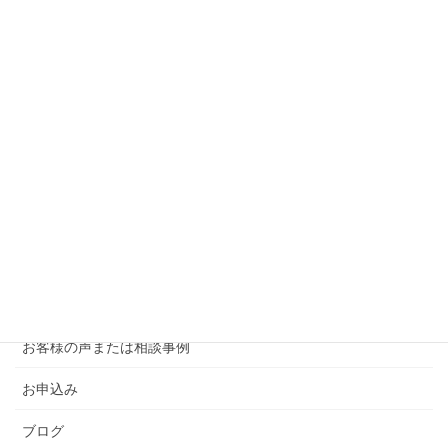
浮気解決セッション
離婚危機 モラハラ カサンドラ
夫婦円満セッション
愛着障害などで生きづらさを抱えている方へ 愛着ランディン
グページ
本質的な夫婦円満セッション
離婚を回避して夫婦円満になる ランディングページ
離婚を回避夫婦円満セッション
お客様の声または相談事例
お申込み
ブログ