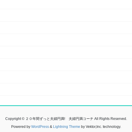
Copyright © ２０年間ずっと夫婦円満! 夫婦円満コーチ All Rights Reserved.
Powered by
WordPress
&
Lightning Theme
by Vektor,Inc. technology.