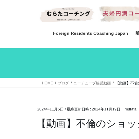
コ
ナ
ン
ビ
テ
ゲ
ン
ー
ツ
シ
Foreign Residents Coaching Japan
へ
ョ
ス
ン
キ
に
ッ
移
プ
動
HOME
ブログ
ユーチューブ解説動画
【動画】不倫
2024年11月5日
/ 最終更新日時 :
2024年11月19日
murata
【動画】不倫のショッ