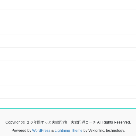
Copyright © ２０年間ずっと夫婦円満! 夫婦円満コーチ All Rights Reserved.
Powered by
WordPress
&
Lightning Theme
by Vektor,Inc. technology.