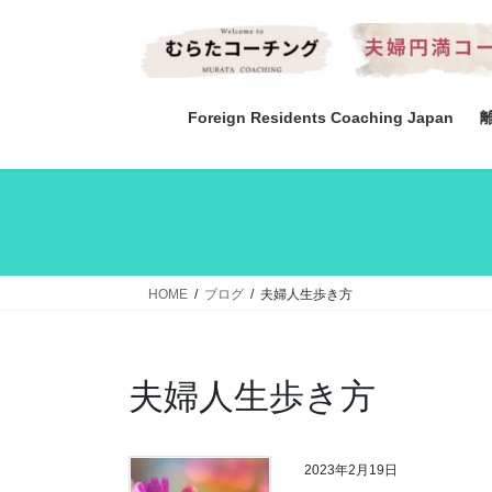
コ
ナ
ン
ビ
テ
ゲ
ン
ー
ツ
シ
Foreign Residents Coaching Japan
へ
ョ
ス
ン
キ
に
ッ
移
プ
動
HOME
ブログ
夫婦人生歩き方
夫婦人生歩き方
2023年2月19日