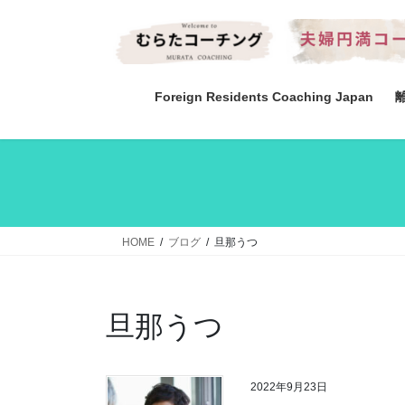
コ
ナ
ン
ビ
テ
ゲ
ン
ー
ツ
シ
Foreign Residents Coaching Japan
へ
ョ
ス
ン
キ
に
ッ
移
プ
動
HOME
ブログ
旦那うつ
旦那うつ
2022年9月23日