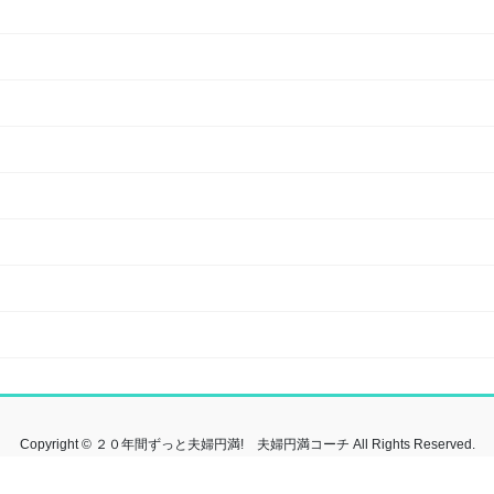
Copyright © ２０年間ずっと夫婦円満! 夫婦円満コーチ All Rights Reserved.
Powered by
WordPress
&
Lightning Theme
by Vektor,Inc. technology.