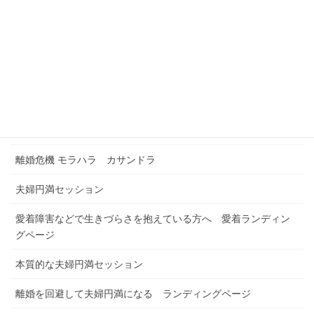
Foreign Residents Coaching Japan
TOPページ
お申込み・お問合せ
カレンダー予約
浮気解決セッション
離婚危機 モラハラ カサンドラ
夫婦円満セッション
愛着障害などで生きづらさを抱えている方へ 愛着ランディン
グページ
本質的な夫婦円満セッション
離婚を回避して夫婦円満になる ランディングページ