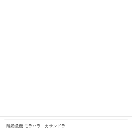
小さい目標でも意味がある
今のあなたは、素敵な自分の姿を忘れていませんか？
苦しい時には、かっこつけない！
メニュー
Foreign Residents Coaching Japan
TOPページ
お申込み・お問合せ
カレンダー予約
浮気解決セッション
離婚危機 モラハラ カサンドラ