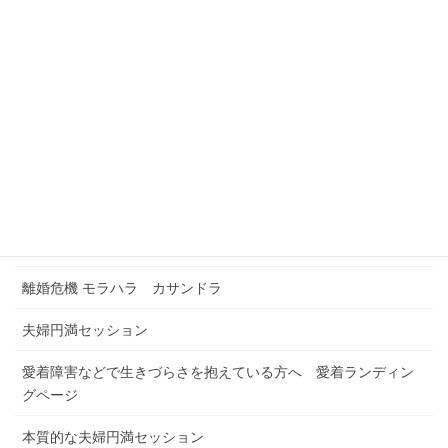
メニュー
Foreign Residents Coaching Japan
TOPページ
お申込み・お問合せ
カレンダー予約
浮気解決セッション
離婚危機 モラハラ カサンドラ
夫婦円満セッション
愛着障害などで生きづらさを抱えている方へ 愛着ランディン
グページ
本質的な夫婦円満セッション