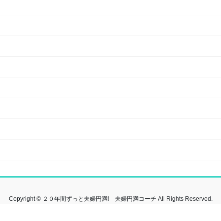
Copyright © ２０年間ずっと夫婦円満! 夫婦円満コーチ All Rights Reserved.
Powered by
WordPress
&
Lightning Theme
by Vektor,Inc. technology.