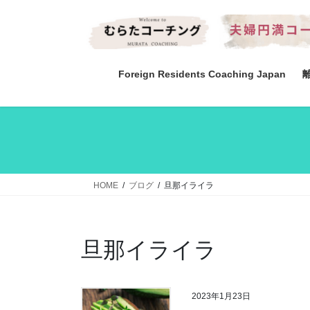
コ
ナ
ン
ビ
テ
ゲ
ン
ー
ツ
シ
Foreign Residents Coaching Japan
へ
ョ
ス
ン
キ
に
ッ
移
プ
動
HOME
ブログ
旦那イライラ
旦那イライラ
2023年1月23日