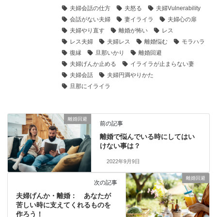
夫婦会話の仕方
夫怒る
夫婦Vulnerability
会話がない夫婦
妻イライラ
夫婦心の扉
夫婦やり直す
離婚が怖い
レス
レス夫婦
夫婦レス
離婚悩む
モラハラ
復縁
旦那いかり
離婚回避
夫婦げんか止める
イライラが止まらない妻
夫婦会話
夫婦円満やりかた
旦那にイライラ
離婚回避
前の記事
離婚で悩んでいる時にしてはい
けない事は？
2022年9月9日
離婚回避
次の記事
夫婦げんか・離婚： あなたが
苦しい時に支えてくれるものを
作ろう！