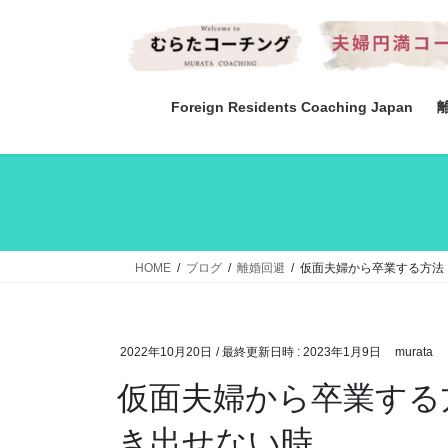
コ
ナ
ン
ビ
テ
ゲ
ン
ー
ツ
シ
Foreign Residents Coaching Japan
へ
ョ
ス
ン
キ
に
ッ
移
プ
動
HOME
ブログ
離婚回避
仮面夫婦から卒業する方法
2022年10月20日
/ 最終更新日時 :
2023年1月9日
murata
仮面夫婦から卒業する
き出せない時