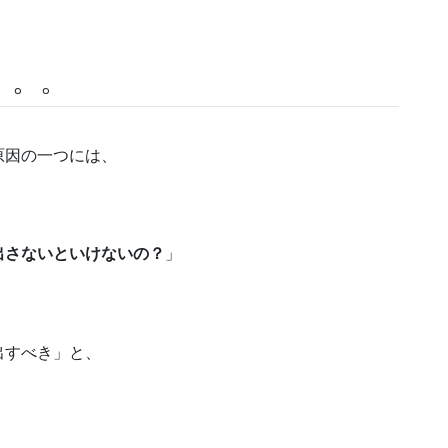
。。。
原因の一つには、
出さないといけないの？
」
出すべき」と、