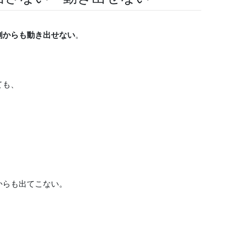
側からも動き出せない
。
ても、
からも出てこない。