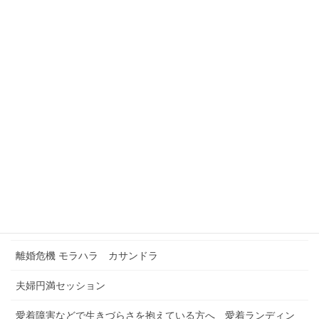
今のあなたは、素敵な自分の姿を忘れていませんか？
苦しい時には、かっこつけない！
メニュー
Foreign Residents Coaching Japan
TOPページ
お申込み・お問合せ
カレンダー予約
浮気解決セッション
離婚危機 モラハラ カサンドラ
夫婦円満セッション
愛着障害などで生きづらさを抱えている方へ 愛着ランディン